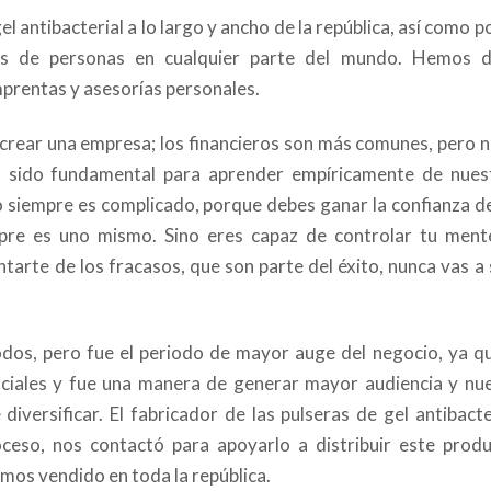
l antibacterial a lo largo y ancho de la república, así como 
les de personas en cualquier parte del mundo. Hemos 
mprentas y asesorías personales.
crear una empresa; los financieros son más comunes, pero n
a sido fundamental para aprender empíricamente de nues
o siempre es complicado, porque debes ganar la confianza de
pre es uno mismo. Sino eres capaz de controlar tu mente
ntarte de los fracasos, que son parte del éxito, nunca vas a 
os, pero fue el periodo de mayor auge del negocio, ya qu
ciales y fue una manera de generar mayor audiencia y nu
diversificar. El fabricador de las pulseras de gel antibacter
oceso, nos contactó para apoyarlo a distribuir este produ
mos vendido en toda la república.