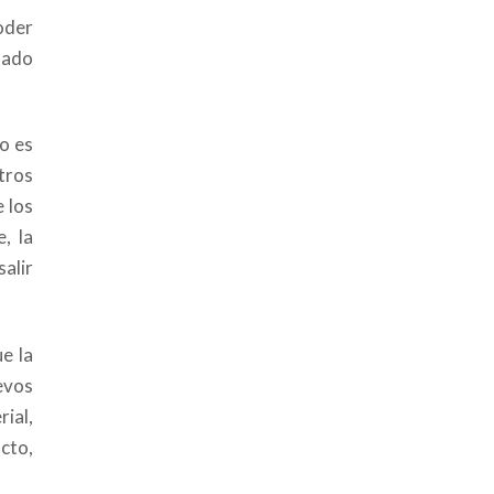
poder
dado
o es
tros
 los
, la
salir
e la
evos
ial,
cto,