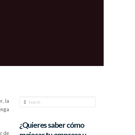
Search
, la
enga
¿Quieres saber cómo
r de
mejorar tu empresa y