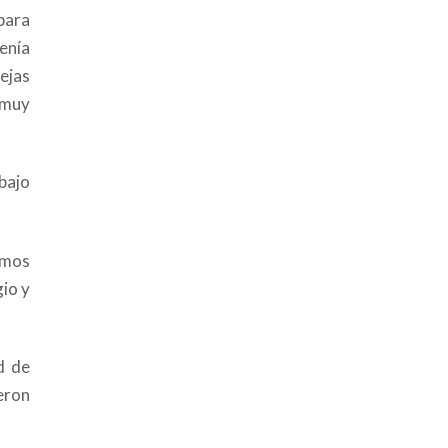
para
enía
ejas
 muy
abajo
amos
io y
d de
ieron