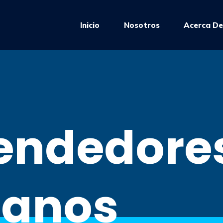
d
Inicio
Nosotros
Acerca D
s/2022/05/Fondo-azul-biggest.mp4
endedore
canos