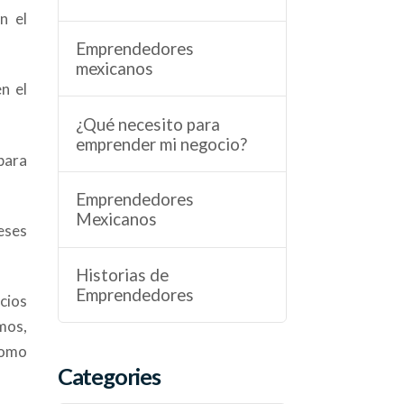
n el
Emprendedores
mexicanos
n el
¿Qué necesito para
emprender mi negocio?
para
Emprendedores
Mexicanos
eses
Historias de
Emprendedores
cios
mos,
como
Categories