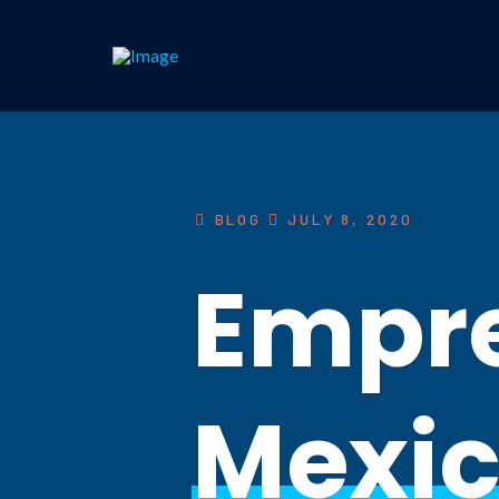
Media error: Format(s) not supported or source(s) not foun
Download File: https://conektdata.com/wp-content/upload
BLOG
JULY 8, 2020
Empr
Mexi