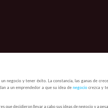
 un negocio y tener éxito. La constancia, las ganas de crecer
udan a un emprendedor a que su idea de
negocio
crezca y t
s que decidieron llevar a cabo sus ideas de negocio y a pesa