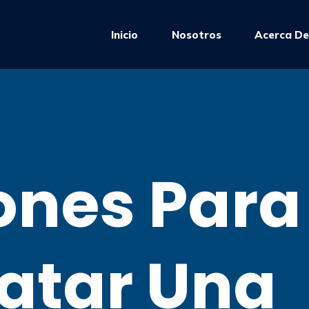
Inicio
Nosotros
Acerca D
ones Para
atar Una