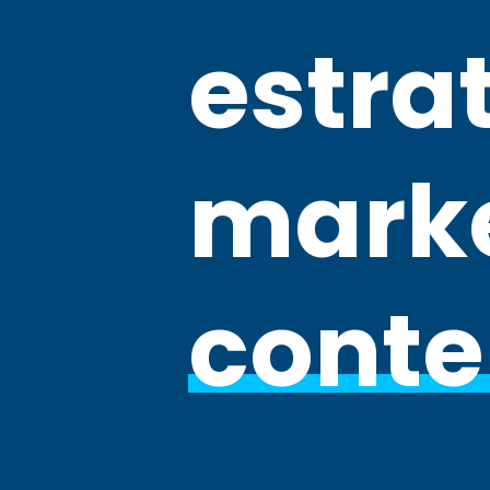
estra
marke
conte