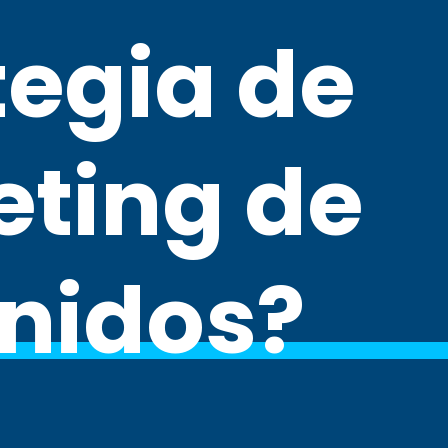
tegia de
ting de
nidos?