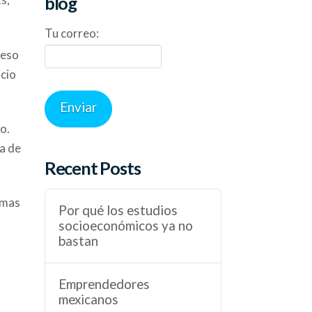
blog
Tu correo:
ceso
cio
o.
a de
Recent Posts
emas
Por qué los estudios
socioeconómicos ya no
bastan
e
Emprendedores
mexicanos